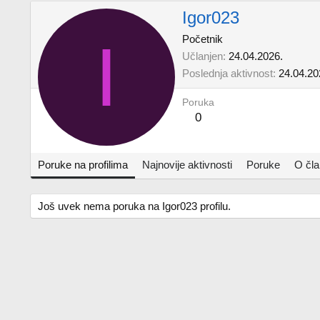
Igor023
I
Početnik
Učlanjen
24.04.2026.
Poslednja aktivnost
24.04.20
Poruka
0
Poruke na profilima
Najnovije aktivnosti
Poruke
O čl
Još uvek nema poruka na Igor023 profilu.