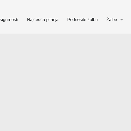
sigurnosti
Najćešća pitanja
Podnesite žalbu
Žalbe