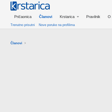
Pričaonica
Članovi
Krstarica
Pravilnik
O 
Trenutno prisutni
Nove poruke na profilima
Članovi