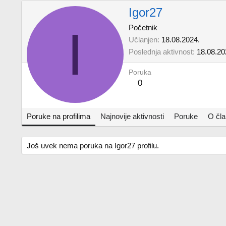
Igor27
I
Početnik
Učlanjen
18.08.2024.
Poslednja aktivnost
18.08.20
Poruka
0
Poruke na profilima
Najnovije aktivnosti
Poruke
O čl
Još uvek nema poruka na Igor27 profilu.