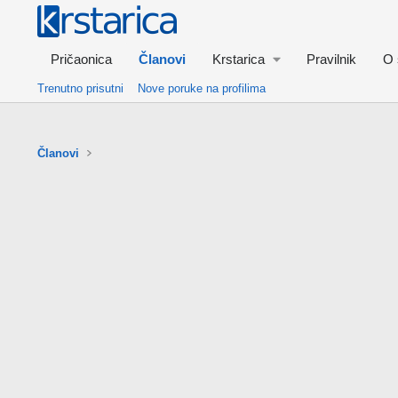
Pričaonica
Članovi
Krstarica
Pravilnik
O 
Trenutno prisutni
Nove poruke na profilima
Članovi