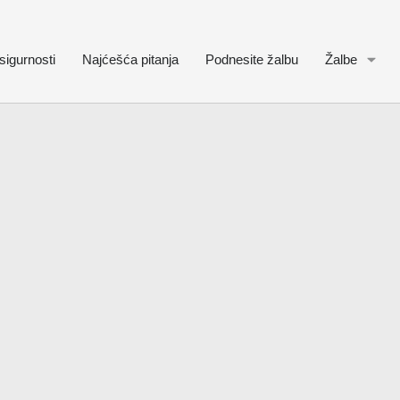
sigurnosti
Najćešća pitanja
Podnesite žalbu
Žalbe