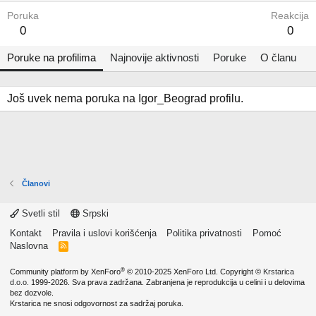
Poruka
Reakcija
0
0
Poruke na profilima
Najnovije aktivnosti
Poruke
O članu
Još uvek nema poruka na Igor_Beograd profilu.
Članovi
Svetli stil
Srpski
Kontakt
Pravila i uslovi korišćenja
Politika privatnosti
Pomoć
Naslovna
R
S
S
®
Community platform by XenForo
© 2010-2025 XenForo Ltd.
Copyright ©
Krstarica
d.o.o.
1999-2026. Sva prava zadržana. Zabranjena je reprodukcija u celini i u delovima
bez dozvole.
Krstarica ne snosi odgovornost za sadržaj poruka.