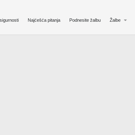
sigurnosti
Najćešća pitanja
Podnesite žalbu
Žalbe