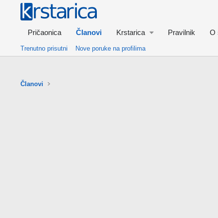
Pričaonica
Članovi
Krstarica
Pravilnik
O 
Trenutno prisutni
Nove poruke na profilima
Članovi