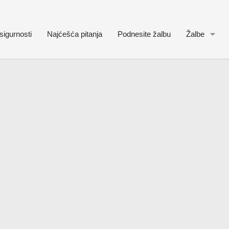
sigurnosti
Najćešća pitanja
Podnesite žalbu
Žalbe