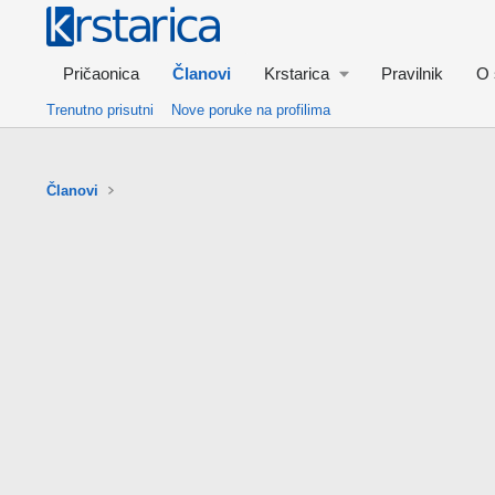
Pričaonica
Članovi
Krstarica
Pravilnik
O 
Trenutno prisutni
Nove poruke na profilima
Članovi