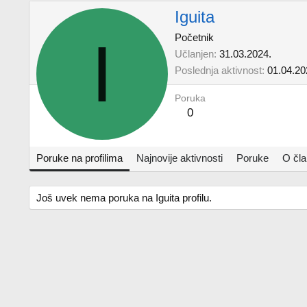
Iguita
I
Početnik
Učlanjen
31.03.2024.
Poslednja aktivnost
01.04.20
Poruka
0
Poruke na profilima
Najnovije aktivnosti
Poruke
O čl
Još uvek nema poruka na Iguita profilu.