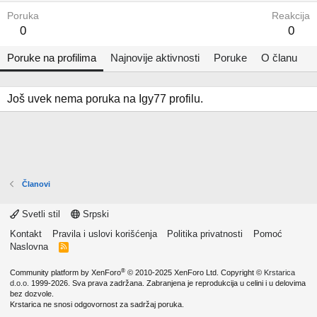
Poruka
Reakcija
0
0
Poruke na profilima
Najnovije aktivnosti
Poruke
O članu
Još uvek nema poruka na Igy77 profilu.
Članovi
Svetli stil
Srpski
Kontakt
Pravila i uslovi korišćenja
Politika privatnosti
Pomoć
Naslovna
R
S
S
®
Community platform by XenForo
© 2010-2025 XenForo Ltd.
Copyright ©
Krstarica
d.o.o.
1999-2026. Sva prava zadržana. Zabranjena je reprodukcija u celini i u delovima
bez dozvole.
Krstarica ne snosi odgovornost za sadržaj poruka.