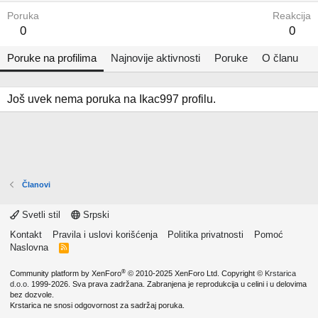
Poruka
Reakcija
0
0
Poruke na profilima
Najnovije aktivnosti
Poruke
O članu
Još uvek nema poruka na Ikac997 profilu.
Članovi
Svetli stil
Srpski
Kontakt
Pravila i uslovi korišćenja
Politika privatnosti
Pomoć
Naslovna
R
S
S
®
Community platform by XenForo
© 2010-2025 XenForo Ltd.
Copyright ©
Krstarica
d.o.o.
1999-2026. Sva prava zadržana. Zabranjena je reprodukcija u celini i u delovima
bez dozvole.
Krstarica ne snosi odgovornost za sadržaj poruka.