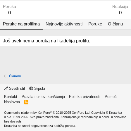
Poruka
Reakcija
0
0
Poruke na profilima
Najnovije aktivnosti
Poruke
O članu
Još uvek nema poruka na Ikadelija profilu.
Članovi
Svetli stil
Srpski
Kontakt
Pravila i uslovi korišćenja
Politika privatnosti
Pomoć
Naslovna
R
S
S
®
Community platform by XenForo
© 2010-2025 XenForo Ltd.
Copyright ©
Krstarica
d.o.o.
1999-2026. Sva prava zadržana. Zabranjena je reprodukcija u celini i u delovima
bez dozvole.
Krstarica ne snosi odgovornost za sadržaj poruka.