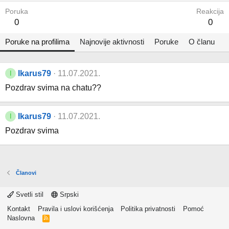
Poruka
Reakcija
0
0
Poruke na profilima
Najnovije aktivnosti
Poruke
O članu
Ikarus79
11.07.2021.
I
Pozdrav svima na chatu??
Ikarus79
11.07.2021.
I
Pozdrav svima
Članovi
Svetli stil
Srpski
Kontakt
Pravila i uslovi korišćenja
Politika privatnosti
Pomoć
Naslovna
R
S