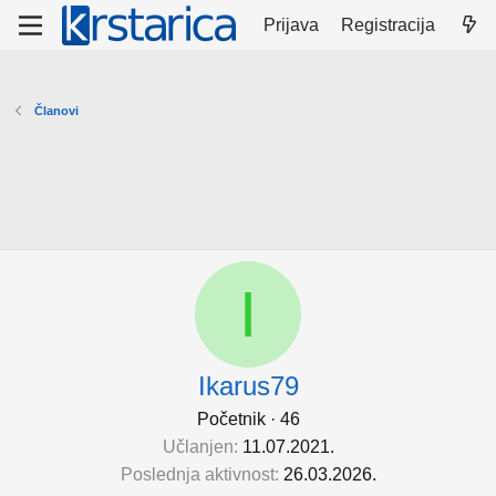
Prijava
Registracija
Članovi
I
Ikarus79
Početnik
·
46
Učlanjen
11.07.2021.
Poslednja aktivnost
26.03.2026.