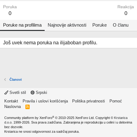
Poruka
Reakcija
0
0
Poruke na profilima
Najnovije aktivnosti
Poruke
O članu
Još uvek nema poruka na ilijaboban profilu.
Članovi
Svetli stil
Srpski
Kontakt
Pravila i uslovi korišćenja
Politika privatnosti
Pomoć
Naslovna
R
S
S
®
Community platform by XenForo
© 2010-2025 XenForo Ltd.
Copyright ©
Krstarica
d.o.o.
1999-2026. Sva prava zadržana. Zabranjena je reprodukcija u celini i u delovima
bez dozvole.
Krstarica ne snosi odgovornost za sadržaj poruka.