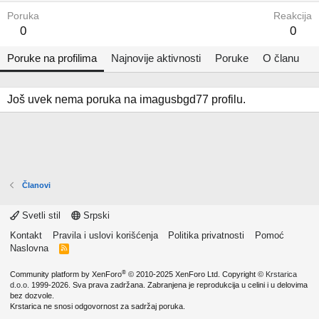
Poruka
Reakcija
0
0
Poruke na profilima
Najnovije aktivnosti
Poruke
O članu
Još uvek nema poruka na imagusbgd77 profilu.
Članovi
Svetli stil
Srpski
Kontakt
Pravila i uslovi korišćenja
Politika privatnosti
Pomoć
Naslovna
R
S
S
®
Community platform by XenForo
© 2010-2025 XenForo Ltd.
Copyright ©
Krstarica
d.o.o.
1999-2026. Sva prava zadržana. Zabranjena je reprodukcija u celini i u delovima
bez dozvole.
Krstarica ne snosi odgovornost za sadržaj poruka.