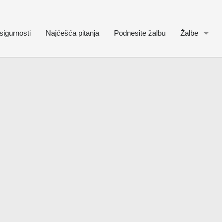
sigurnosti
Najćešća pitanja
Podnesite žalbu
Žalbe