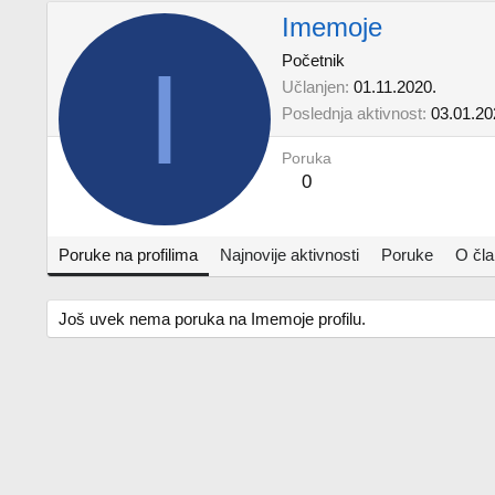
Imemoje
I
Početnik
Učlanjen
01.11.2020.
Poslednja aktivnost
03.01.20
Poruka
0
Poruke na profilima
Najnovije aktivnosti
Poruke
O čl
Još uvek nema poruka na Imemoje profilu.