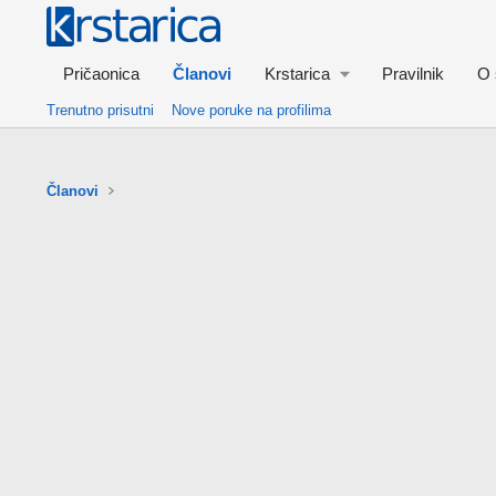
Pričaonica
Članovi
Krstarica
Pravilnik
O 
Trenutno prisutni
Nove poruke na profilima
Članovi