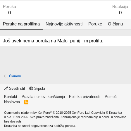
Poruka
Reakcija
0
0
Poruke na profilima
Najnovije aktivnosti
Poruke
O članu
Još uvek nema poruka na Malo_puniji_m profilu.
Članovi
Svetli stil
Srpski
Kontakt
Pravila i uslovi korišćenja
Politika privatnosti
Pomoć
Naslovna
R
S
S
®
Community platform by XenForo
© 2010-2025 XenForo Ltd.
Copyright ©
Krstarica
d.o.o.
1999-2026. Sva prava zadržana. Zabranjena je reprodukcija u celini i u delovima
bez dozvole.
Krstarica ne snosi odgovornost za sadržaj poruka.