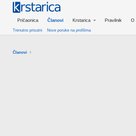
Pričaonica
Članovi
Krstarica
Pravilnik
O 
Trenutno prisutni
Nove poruke na profilima
Članovi