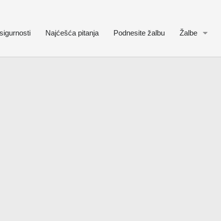
sigurnosti
Najćešća pitanja
Podnesite žalbu
Žalbe