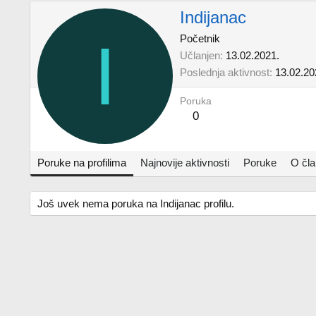
Indijanac
I
Početnik
Učlanjen
13.02.2021.
Poslednja aktivnost
13.02.20
Poruka
0
Poruke na profilima
Najnovije aktivnosti
Poruke
O čl
Još uvek nema poruka na Indijanac profilu.