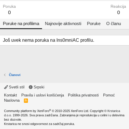
Poruka
Reakcija
0
0
Poruke na profilima
Najnovije aktivnosti
Poruke
O članu
Još uvek nema poruka na Ins0mniAC profilu.
Članovi
Svetli stil
Srpski
Kontakt
Pravila i uslovi korišćenja
Politika privatnosti
Pomoć
Naslovna
R
S
S
®
Community platform by XenForo
© 2010-2025 XenForo Ltd.
Copyright ©
Krstarica
d.o.o.
1999-2026. Sva prava zadržana. Zabranjena je reprodukcija u celini i u delovima
bez dozvole.
Krstarica ne snosi odgovornost za sadržaj poruka.