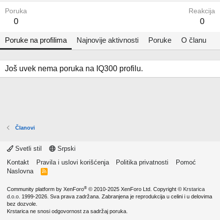
Poruka
Reakcija
0
0
Poruke na profilima
Najnovije aktivnosti
Poruke
O članu
Još uvek nema poruka na IQ300 profilu.
Članovi
Svetli stil
Srpski
Kontakt
Pravila i uslovi korišćenja
Politika privatnosti
Pomoć
Naslovna
R
S
S
®
Community platform by XenForo
© 2010-2025 XenForo Ltd.
Copyright ©
Krstarica
d.o.o.
1999-2026. Sva prava zadržana. Zabranjena je reprodukcija u celini i u delovima
bez dozvole.
Krstarica ne snosi odgovornost za sadržaj poruka.