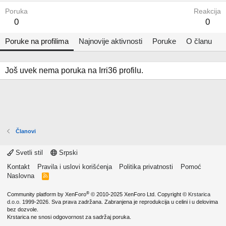
Poruka
Reakcija
0
0
Poruke na profilima
Najnovije aktivnosti
Poruke
O članu
Još uvek nema poruka na Irri36 profilu.
Članovi
Svetli stil
Srpski
Kontakt
Pravila i uslovi korišćenja
Politika privatnosti
Pomoć
Naslovna
R
S
S
®
Community platform by XenForo
© 2010-2025 XenForo Ltd.
Copyright ©
Krstarica
d.o.o.
1999-2026. Sva prava zadržana. Zabranjena je reprodukcija u celini i u delovima
bez dozvole.
Krstarica ne snosi odgovornost za sadržaj poruka.