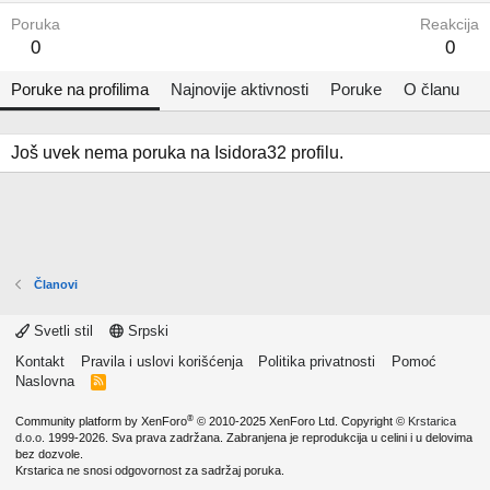
Poruka
Reakcija
0
0
Poruke na profilima
Najnovije aktivnosti
Poruke
O članu
Još uvek nema poruka na Isidora32 profilu.
Članovi
Svetli stil
Srpski
Kontakt
Pravila i uslovi korišćenja
Politika privatnosti
Pomoć
Naslovna
R
S
S
®
Community platform by XenForo
© 2010-2025 XenForo Ltd.
Copyright ©
Krstarica
d.o.o.
1999-2026. Sva prava zadržana. Zabranjena je reprodukcija u celini i u delovima
bez dozvole.
Krstarica ne snosi odgovornost za sadržaj poruka.