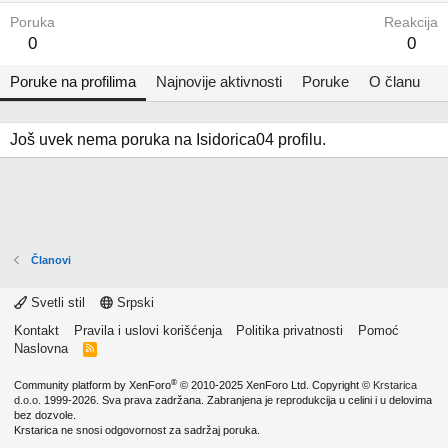
Poruka
Reakcija
0
0
Poruke na profilima
Najnovije aktivnosti
Poruke
O članu
Još uvek nema poruka na Isidorica04 profilu.
Članovi
Svetli stil
Srpski
Kontakt
Pravila i uslovi korišćenja
Politika privatnosti
Pomoć
Naslovna
R
S
S
®
Community platform by XenForo
© 2010-2025 XenForo Ltd.
Copyright ©
Krstarica
d.o.o.
1999-2026. Sva prava zadržana. Zabranjena je reprodukcija u celini i u delovima
bez dozvole.
Krstarica ne snosi odgovornost za sadržaj poruka.