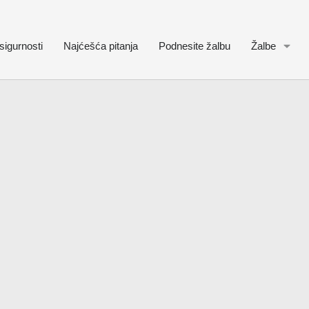
sigurnosti
Najćešća pitanja
Podnesite žalbu
Žalbe