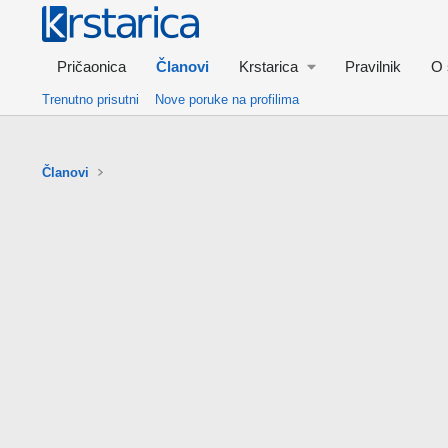
Pričaonica
Članovi
Krstarica
Pravilnik
O 
Trenutno prisutni
Nove poruke na profilima
Članovi