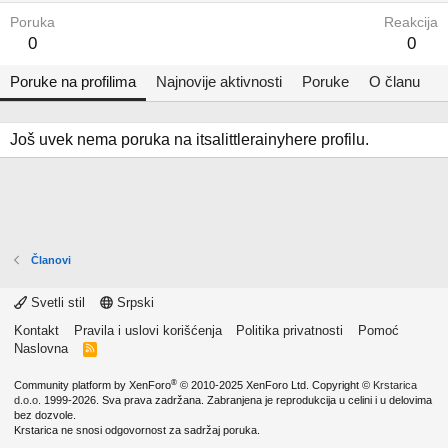
Poruka
Reakcija
0
0
Poruke na profilima
Najnovije aktivnosti
Poruke
O članu
Još uvek nema poruka na itsalittlerainyhere profilu.
Članovi
Svetli stil
Srpski
Kontakt
Pravila i uslovi korišćenja
Politika privatnosti
Pomoć
Naslovna
R
S
S
®
Community platform by XenForo
© 2010-2025 XenForo Ltd.
Copyright ©
Krstarica
d.o.o.
1999-2026. Sva prava zadržana. Zabranjena je reprodukcija u celini i u delovima
bez dozvole.
Krstarica ne snosi odgovornost za sadržaj poruka.