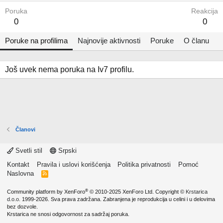
Poruka
Reakcija
0
0
Poruke na profilima
Najnovije aktivnosti
Poruke
O članu
Još uvek nema poruka na Iv7 profilu.
Članovi
Svetli stil
Srpski
Kontakt
Pravila i uslovi korišćenja
Politika privatnosti
Pomoć
Naslovna
R
S
S
®
Community platform by XenForo
© 2010-2025 XenForo Ltd.
Copyright ©
Krstarica
d.o.o.
1999-2026. Sva prava zadržana. Zabranjena je reprodukcija u celini i u delovima
bez dozvole.
Krstarica ne snosi odgovornost za sadržaj poruka.