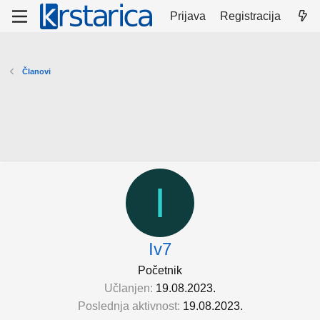
Prijava
Registracija
Članovi
I
Iv7
Početnik
Učlanjen
19.08.2023.
Poslednja aktivnost
19.08.2023.