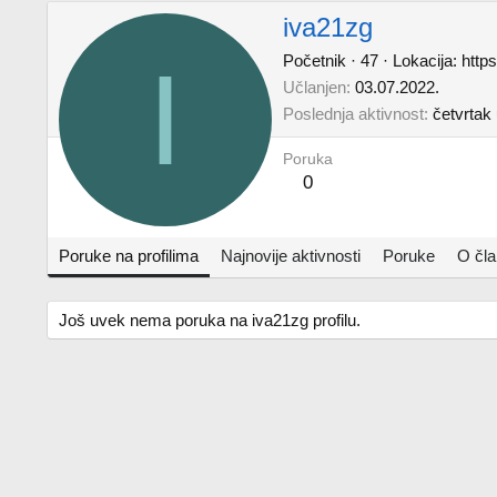
iva21zg
I
Početnik
·
47
·
Lokacija:
http
Učlanjen
03.07.2022.
Poslednja aktivnost
četvrtak
Poruka
0
Poruke na profilima
Najnovije aktivnosti
Poruke
O čl
Još uvek nema poruka na iva21zg profilu.