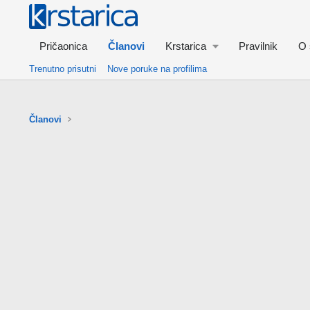
Pričaonica
Članovi
Krstarica
Pravilnik
O 
Trenutno prisutni
Nove poruke na profilima
Članovi