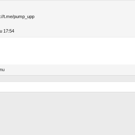
s://t.me/pump_upp
 u 17:54
anu