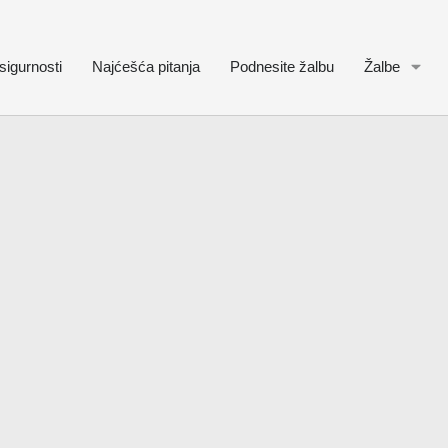
sigurnosti
Najćešća pitanja
Podnesite žalbu
Žalbe