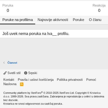
Poruka
Reakcija
0
0
Poruke na profilima
Najnovije aktivnosti
Poruke
O članu
Još uvek nema poruka na Iva__ profilu.
Članovi
Svetli stil
Srpski
Kontakt
Pravila i uslovi korišćenja
Politika privatnosti
Pomoć
Naslovna
R
S
S
®
Community platform by XenForo
© 2010-2025 XenForo Ltd.
Copyright ©
Krstarica
d.o.o.
1999-2026. Sva prava zadržana. Zabranjena je reprodukcija u celini i u delovima
bez dozvole.
Krstarica ne snosi odgovornost za sadržaj poruka.