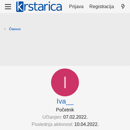
Prijava
Registracija
Članovi
I
Iva__
Početnik
Učlanjen
07.02.2022.
Poslednja aktivnost
10.04.2022.