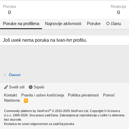
Poruka
Reakcija
0
0
Poruke na profilima
Najnovije aktivnosti
Poruke
O članu
Još uvek nema poruka na Ivan-hrr profilu.
Članovi
Svetli stil
Srpski
Kontakt
Pravila i uslovi korišćenja
Politika privatnosti
Pomoć
Naslovna
R
S
S
®
Community platform by XenForo
© 2010-2025 XenForo Ltd.
Copyright ©
Krstarica
d.o.o.
1999-2026. Sva prava zadržana. Zabranjena je reprodukcija u celini i u delovima
bez dozvole.
Krstarica ne snosi odgovornost za sadržaj poruka.