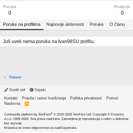
Poruka
Reakcija
0
0
Poruke na profilima
Najnovije aktivnosti
Poruke
O članu
Još uvek nema poruka na Ivan98SU profilu.
Članovi
Svetli stil
Srpski
Kontakt
Pravila i uslovi korišćenja
Politika privatnosti
Pomoć
Naslovna
R
S
S
®
Community platform by XenForo
© 2010-2025 XenForo Ltd.
Copyright ©
Krstarica
d.o.o.
1999-2026. Sva prava zadržana. Zabranjena je reprodukcija u celini i u delovima
bez dozvole.
Krstarica ne snosi odgovornost za sadržaj poruka.