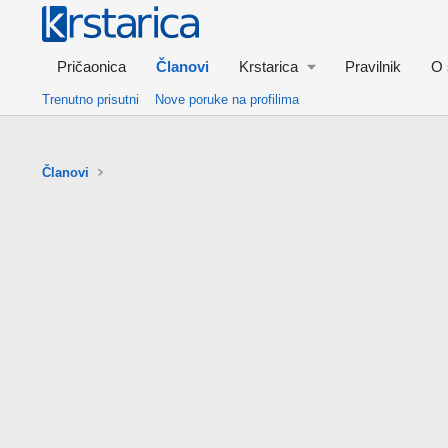
Pričaonica
Članovi
Krstarica
Pravilnik
O 
Trenutno prisutni
Nove poruke na profilima
Članovi