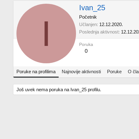
Ivan_25
I
Početnik
Učlanjen
12.12.2020.
Poslednja aktivnost
12.12.20
Poruka
0
Poruke na profilima
Najnovije aktivnosti
Poruke
O čl
Još uvek nema poruka na Ivan_25 profilu.