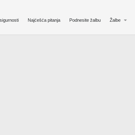
sigurnosti
Najćešća pitanja
Podnesite žalbu
Žalbe