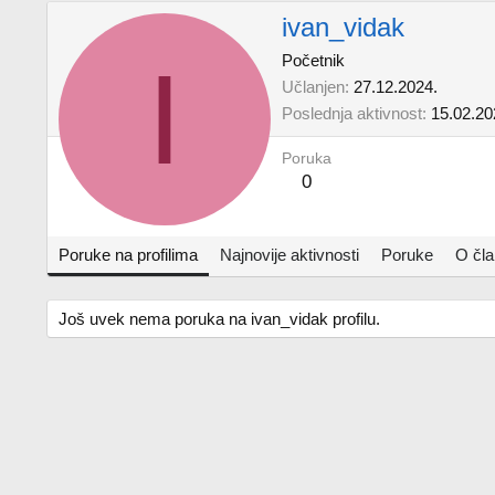
ivan_vidak
I
Početnik
Učlanjen
27.12.2024.
Poslednja aktivnost
15.02.20
Poruka
0
Poruke na profilima
Najnovije aktivnosti
Poruke
O čl
Još uvek nema poruka na ivan_vidak profilu.