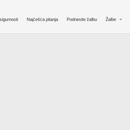
sigurnosti
Najćešća pitanja
Podnesite žalbu
Žalbe