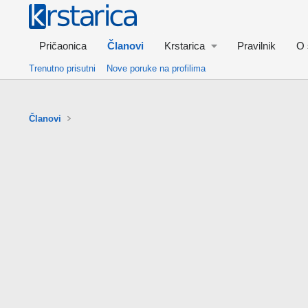
Pričaonica
Članovi
Krstarica
Pravilnik
O 
Trenutno prisutni
Nove poruke na profilima
Članovi