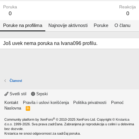
Poruka
Reakcija
0
0
Poruke na profilima
Najnovije aktivnosti
Poruke
O članu
Još uvek nema poruka na Ivana096 profilu.
Članovi
Svetli stil
Srpski
Kontakt
Pravila i uslovi korišćenja
Politika privatnosti
Pomoć
Naslovna
R
S
S
®
Community platform by XenForo
© 2010-2025 XenForo Ltd.
Copyright ©
Krstarica
d.o.o.
1999-2026. Sva prava zadržana. Zabranjena je reprodukcija u celini i u delovima
bez dozvole.
Krstarica ne snosi odgovornost za sadržaj poruka.