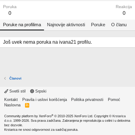
Poruka
Reakcija
0
0
Poruke na profilima
Najnovije aktivnosti
Poruke
O članu
Još uvek nema poruka na ivana21 profilu.
Članovi
Svetli stil
Srpski
Kontakt
Pravila i uslovi korišćenja
Politika privatnosti
Pomoć
Naslovna
R
S
S
®
Community platform by XenForo
© 2010-2025 XenForo Ltd.
Copyright ©
Krstarica
d.o.o.
1999-2026. Sva prava zadržana. Zabranjena je reprodukcija u celini i u delovima
bez dozvole.
Krstarica ne snosi odgovornost za sadržaj poruka.