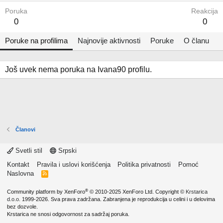
Poruka
Reakcija
0
0
Poruke na profilima
Najnovije aktivnosti
Poruke
O članu
Još uvek nema poruka na Ivana90 profilu.
Članovi
Svetli stil
Srpski
Kontakt
Pravila i uslovi korišćenja
Politika privatnosti
Pomoć
Naslovna
R
S
S
®
Community platform by XenForo
© 2010-2025 XenForo Ltd.
Copyright ©
Krstarica
d.o.o.
1999-2026. Sva prava zadržana. Zabranjena je reprodukcija u celini i u delovima
bez dozvole.
Krstarica ne snosi odgovornost za sadržaj poruka.