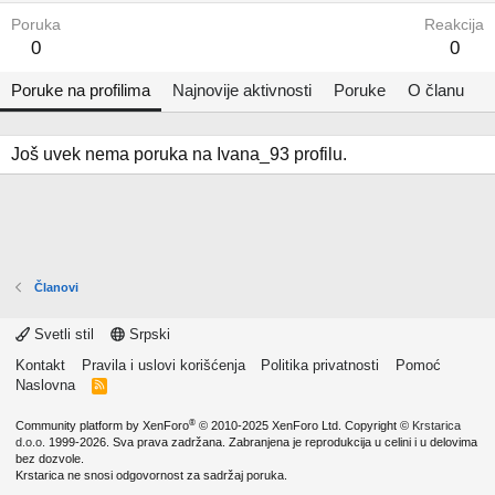
Poruka
Reakcija
0
0
Poruke na profilima
Najnovije aktivnosti
Poruke
O članu
Još uvek nema poruka na Ivana_93 profilu.
Članovi
Svetli stil
Srpski
Kontakt
Pravila i uslovi korišćenja
Politika privatnosti
Pomoć
Naslovna
R
S
S
®
Community platform by XenForo
© 2010-2025 XenForo Ltd.
Copyright ©
Krstarica
d.o.o.
1999-2026. Sva prava zadržana. Zabranjena je reprodukcija u celini i u delovima
bez dozvole.
Krstarica ne snosi odgovornost za sadržaj poruka.