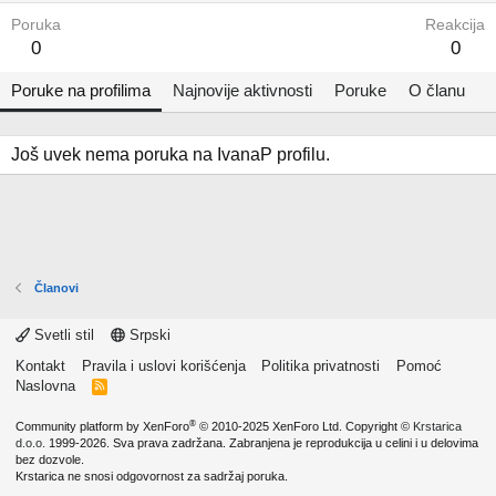
Poruka
Reakcija
0
0
Poruke na profilima
Najnovije aktivnosti
Poruke
O članu
Još uvek nema poruka na IvanaP profilu.
Članovi
Svetli stil
Srpski
Kontakt
Pravila i uslovi korišćenja
Politika privatnosti
Pomoć
Naslovna
R
S
S
®
Community platform by XenForo
© 2010-2025 XenForo Ltd.
Copyright ©
Krstarica
d.o.o.
1999-2026. Sva prava zadržana. Zabranjena je reprodukcija u celini i u delovima
bez dozvole.
Krstarica ne snosi odgovornost za sadržaj poruka.