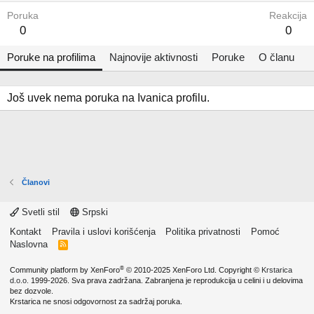
Poruka
Reakcija
0
0
Poruke na profilima
Najnovije aktivnosti
Poruke
O članu
Još uvek nema poruka na Ivanica profilu.
Članovi
Svetli stil
Srpski
Kontakt
Pravila i uslovi korišćenja
Politika privatnosti
Pomoć
Naslovna
R
S
S
®
Community platform by XenForo
© 2010-2025 XenForo Ltd.
Copyright ©
Krstarica
d.o.o.
1999-2026. Sva prava zadržana. Zabranjena je reprodukcija u celini i u delovima
bez dozvole.
Krstarica ne snosi odgovornost za sadržaj poruka.