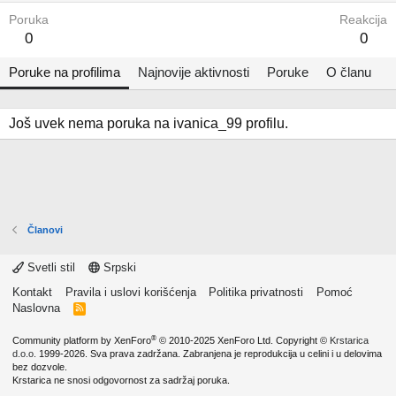
Poruka
Reakcija
0
0
Poruke na profilima
Najnovije aktivnosti
Poruke
O članu
Još uvek nema poruka na ivanica_99 profilu.
Članovi
Svetli stil
Srpski
Kontakt
Pravila i uslovi korišćenja
Politika privatnosti
Pomoć
Naslovna
R
S
S
®
Community platform by XenForo
© 2010-2025 XenForo Ltd.
Copyright ©
Krstarica
d.o.o.
1999-2026. Sva prava zadržana. Zabranjena je reprodukcija u celini i u delovima
bez dozvole.
Krstarica ne snosi odgovornost za sadržaj poruka.