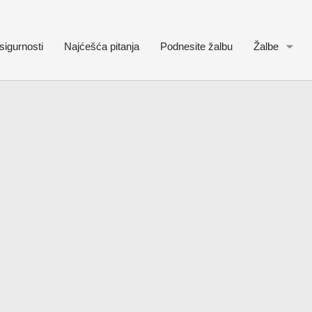
sigurnosti
Najćešća pitanja
Podnesite žalbu
Žalbe