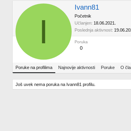
Ivann81
I
Početnik
Učlanjen
18.06.2021.
Poslednja aktivnost
19.06.20
Poruka
0
Poruke na profilima
Najnovije aktivnosti
Poruke
O čl
Još uvek nema poruka na Ivann81 profilu.