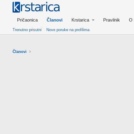
Pričaonica
Članovi
Krstarica
Pravilnik
O 
Trenutno prisutni
Nove poruke na profilima
Članovi