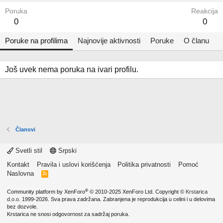
Poruka
Reakcija
0
0
Poruke na profilima
Najnovije aktivnosti
Poruke
O članu
Još uvek nema poruka na ivari profilu.
Članovi
Svetli stil
Srpski
Kontakt
Pravila i uslovi korišćenja
Politika privatnosti
Pomoć
Naslovna
R
S
S
®
Community platform by XenForo
© 2010-2025 XenForo Ltd.
Copyright ©
Krstarica
d.o.o.
1999-2026. Sva prava zadržana. Zabranjena je reprodukcija u celini i u delovima
bez dozvole.
Krstarica ne snosi odgovornost za sadržaj poruka.