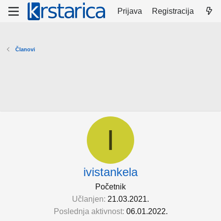
Prijava
Registracija
Članovi
I
ivistankela
Početnik
Učlanjen
21.03.2021.
Poslednja aktivnost
06.01.2022.