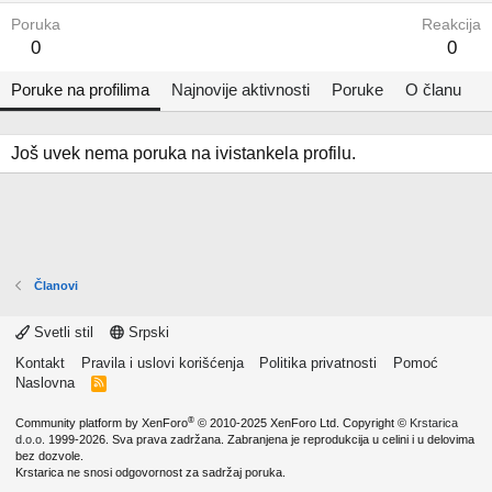
Poruka
Reakcija
0
0
Poruke na profilima
Najnovije aktivnosti
Poruke
O članu
Još uvek nema poruka na ivistankela profilu.
Članovi
Svetli stil
Srpski
Kontakt
Pravila i uslovi korišćenja
Politika privatnosti
Pomoć
Naslovna
R
S
S
®
Community platform by XenForo
© 2010-2025 XenForo Ltd.
Copyright ©
Krstarica
d.o.o.
1999-2026. Sva prava zadržana. Zabranjena je reprodukcija u celini i u delovima
bez dozvole.
Krstarica ne snosi odgovornost za sadržaj poruka.