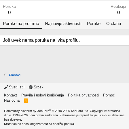
Poruka
Reakcija
0
0
Poruke na profilima
Najnovije aktivnosti
Poruke
O članu
Još uvek nema poruka na Ivka profilu.
Članovi
Svetli stil
Srpski
Kontakt
Pravila i uslovi korišćenja
Politika privatnosti
Pomoć
Naslovna
R
S
S
®
Community platform by XenForo
© 2010-2025 XenForo Ltd.
Copyright ©
Krstarica
d.o.o.
1999-2026. Sva prava zadržana. Zabranjena je reprodukcija u celini i u delovima
bez dozvole.
Krstarica ne snosi odgovornost za sadržaj poruka.