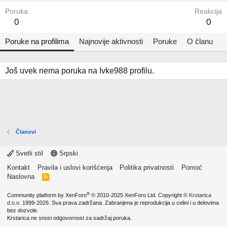
Poruka
Reakcija
0
0
Poruke na profilima
Najnovije aktivnosti
Poruke
O članu
Još uvek nema poruka na Ivke988 profilu.
Članovi
Svetli stil
Srpski
Kontakt
Pravila i uslovi korišćenja
Politika privatnosti
Pomoć
Naslovna
R
S
S
®
Community platform by XenForo
© 2010-2025 XenForo Ltd.
Copyright ©
Krstarica
d.o.o.
1999-2026. Sva prava zadržana. Zabranjena je reprodukcija u celini i u delovima
bez dozvole.
Krstarica ne snosi odgovornost za sadržaj poruka.