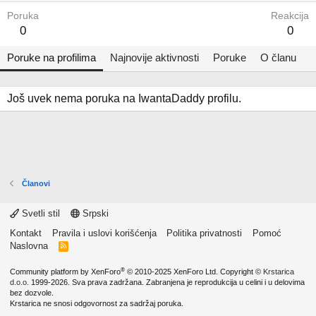
Poruka
Reakcija
0
0
Poruke na profilima
Najnovije aktivnosti
Poruke
O članu
Još uvek nema poruka na IwantaDaddy profilu.
Članovi
Svetli stil
Srpski
Kontakt
Pravila i uslovi korišćenja
Politika privatnosti
Pomoć
Naslovna
R
S
S
®
Community platform by XenForo
© 2010-2025 XenForo Ltd.
Copyright ©
Krstarica
d.o.o.
1999-2026. Sva prava zadržana. Zabranjena je reprodukcija u celini i u delovima
bez dozvole.
Krstarica ne snosi odgovornost za sadržaj poruka.