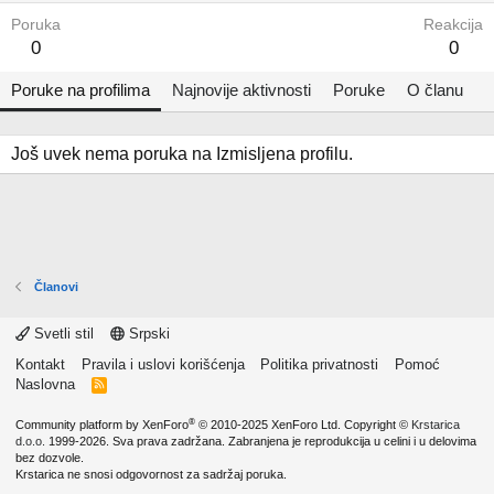
Poruka
Reakcija
0
0
Poruke na profilima
Najnovije aktivnosti
Poruke
O članu
Još uvek nema poruka na Izmisljena profilu.
Članovi
Svetli stil
Srpski
Kontakt
Pravila i uslovi korišćenja
Politika privatnosti
Pomoć
Naslovna
R
S
S
®
Community platform by XenForo
© 2010-2025 XenForo Ltd.
Copyright ©
Krstarica
d.o.o.
1999-2026. Sva prava zadržana. Zabranjena je reprodukcija u celini i u delovima
bez dozvole.
Krstarica ne snosi odgovornost za sadržaj poruka.