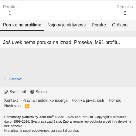
Poruka
Reakcija
1
0
Poruke na profilima
Najnovije aktivnosti
Poruke
O članu
Još uvek nema poruka na Iznad_Proseka_M91 profilu.
Članovi
Svetli stil
Srpski
Kontakt
Pravila i uslovi korišćenja
Politika privatnosti
Pomoć
Naslovna
R
S
S
®
Community platform by XenForo
© 2010-2025 XenForo Ltd.
Copyright ©
Krstarica
d.o.o.
1999-2026. Sva prava zadržana. Zabranjena je reprodukcija u celini i u delovima
bez dozvole.
Krstarica ne snosi odgovornost za sadržaj poruka.