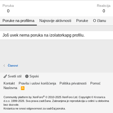
Poruka
Reakcija
0
0
Poruke na profilima
Najnovije aktivnosti
Poruke
O članu
Još uvek nema poruka na izolatorkapg profilu.
Članovi
Svetli stil
Srpski
Kontakt
Pravila i uslovi korišćenja
Politika privatnosti
Pomoć
Naslovna
R
S
S
®
Community platform by XenForo
© 2010-2025 XenForo Ltd.
Copyright ©
Krstarica
d.o.o.
1999-2026. Sva prava zadržana. Zabranjena je reprodukcija u celini i u delovima
bez dozvole.
Krstarica ne snosi odgovornost za sadržaj poruka.