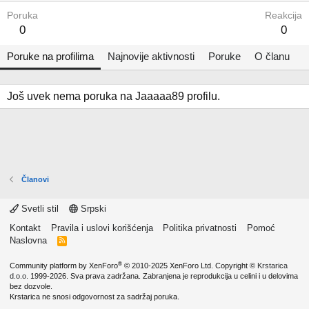
Poruka
Reakcija
0
0
Poruke na profilima
Najnovije aktivnosti
Poruke
O članu
Još uvek nema poruka na Jaaaaa89 profilu.
Članovi
Svetli stil
Srpski
Kontakt
Pravila i uslovi korišćenja
Politika privatnosti
Pomoć
Naslovna
R
S
S
®
Community platform by XenForo
© 2010-2025 XenForo Ltd.
Copyright ©
Krstarica
d.o.o.
1999-2026. Sva prava zadržana. Zabranjena je reprodukcija u celini i u delovima
bez dozvole.
Krstarica ne snosi odgovornost za sadržaj poruka.