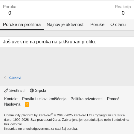
Poruka
Reakcija
0
0
Poruke na profilima
Najnovije aktivnosti
Poruke
O članu
Još uvek nema poruka na jakKrupan profilu.
Članovi
Svetli stil
Srpski
Kontakt
Pravila i uslovi korišćenja
Politika privatnosti
Pomoć
Naslovna
R
S
S
®
Community platform by XenForo
© 2010-2025 XenForo Ltd.
Copyright ©
Krstarica
d.o.o.
1999-2026. Sva prava zadržana. Zabranjena je reprodukcija u celini i u delovima
bez dozvole.
Krstarica ne snosi odgovornost za sadržaj poruka.