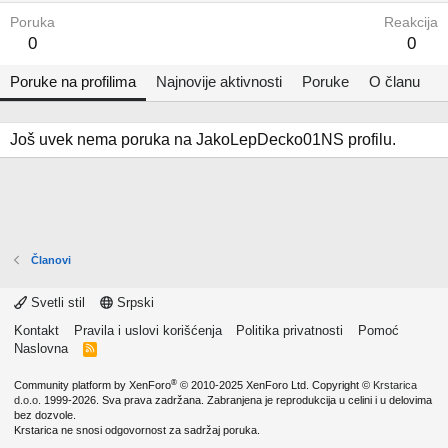
Poruka
Reakcija
0
0
Poruke na profilima
Najnovije aktivnosti
Poruke
O članu
Još uvek nema poruka na JakoLepDecko01NS profilu.
Članovi
Svetli stil
Srpski
Kontakt
Pravila i uslovi korišćenja
Politika privatnosti
Pomoć
Naslovna
R
S
S
®
Community platform by XenForo
© 2010-2025 XenForo Ltd.
Copyright ©
Krstarica
d.o.o.
1999-2026. Sva prava zadržana. Zabranjena je reprodukcija u celini i u delovima
bez dozvole.
Krstarica ne snosi odgovornost za sadržaj poruka.