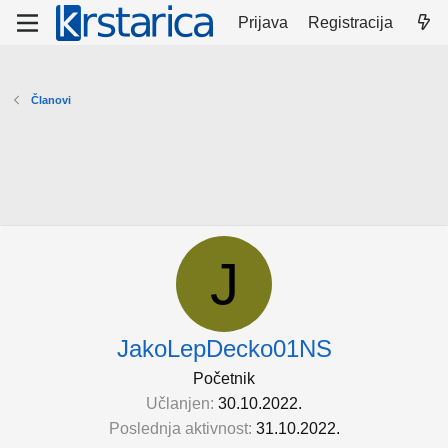
Prijava
Registracija
Članovi
J
JakoLepDecko01NS
Početnik
Učlanjen
30.10.2022.
Poslednja aktivnost
31.10.2022.