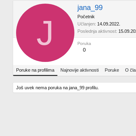
jana_99
J
Početnik
Učlanjen
14.09.2022.
Poslednja aktivnost
15.09.20
Poruka
0
Poruke na profilima
Najnovije aktivnosti
Poruke
O čl
Još uvek nema poruka na jana_99 profilu.