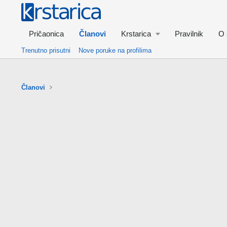
Pričaonica
Članovi
Krstarica
Pravilnik
O 
Trenutno prisutni
Nove poruke na profilima
Članovi