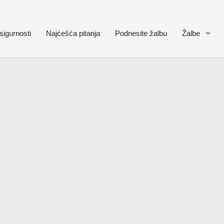
sigurnosti
Najćešća pitanja
Podnesite žalbu
Žalbe