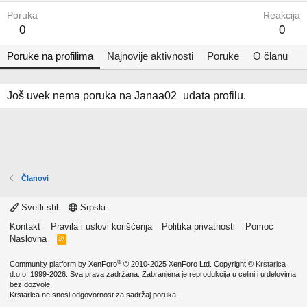
Poruka
Reakcija
0
0
Poruke na profilima
Najnovije aktivnosti
Poruke
O članu
Još uvek nema poruka na Janaa02_udata profilu.
Članovi
Svetli stil
Srpski
Kontakt
Pravila i uslovi korišćenja
Politika privatnosti
Pomoć
Naslovna
R
S
S
®
Community platform by XenForo
© 2010-2025 XenForo Ltd.
Copyright ©
Krstarica
d.o.o.
1999-2026. Sva prava zadržana. Zabranjena je reprodukcija u celini i u delovima
bez dozvole.
Krstarica ne snosi odgovornost za sadržaj poruka.