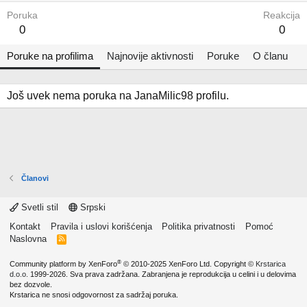
Poruka
Reakcija
0
0
Poruke na profilima
Najnovije aktivnosti
Poruke
O članu
Još uvek nema poruka na JanaMilic98 profilu.
Članovi
Svetli stil
Srpski
Kontakt
Pravila i uslovi korišćenja
Politika privatnosti
Pomoć
Naslovna
R
S
S
®
Community platform by XenForo
© 2010-2025 XenForo Ltd.
Copyright ©
Krstarica
d.o.o.
1999-2026. Sva prava zadržana. Zabranjena je reprodukcija u celini i u delovima
bez dozvole.
Krstarica ne snosi odgovornost za sadržaj poruka.